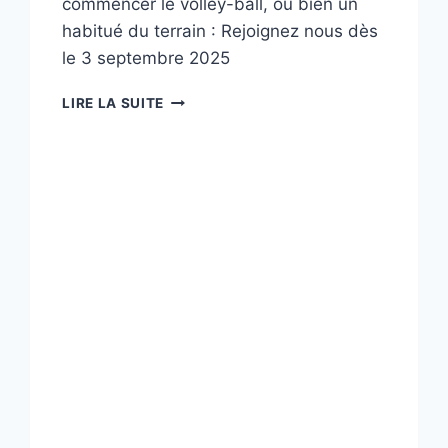
commencer le volley-ball, ou bien un
habitué du terrain : Rejoignez nous dès
le 3 septembre 2025
SAISON
LIRE LA SUITE
2025-
2026
:
C’EST
LA
REPRISE
!