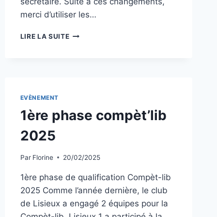
secrétaire. Suite à ces changements,
merci d’utiliser les…
BUREAU
LIRE LA SUITE
POUR
LA
SAISON
2025-
2026
EVÈNEMENT
1ère phase compèt’lib
2025
Par
Florine
20/02/2025
1ère phase de qualification Compèt-lib
2025 Comme l’année dernière, le club
de Lisieux a engagé 2 équipes pour la
Compèt-lib. Lisieux 1 a participé à la